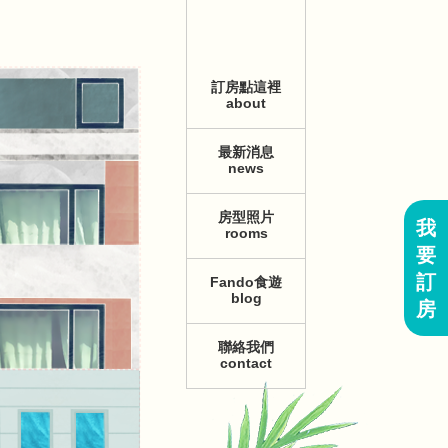
訂房點這裡
about
最新消息
news
房型照片
我
rooms
要
訂
Fando食遊
blog
房
聯絡我們
contact