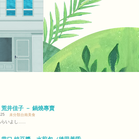
] 荒井佳子 － 鍋燒專賣
-25
未分類台南美食
よし......