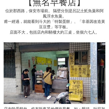
【無名早餐店】
位於郡西路，保安市場前。 隔壁分別是呂記土魠魚羹和阿
鳳浮水魚羹。
甫一經過，就能看到斗大的「特製蛋餅」、「非基因改造黃
豆豆漿」等字板。
店面不大，包括店內和騎樓大約三桌，坐個六七人。
店內除蛋餅外，也有販售其他傳統早餐，如：饅頭、吐司加