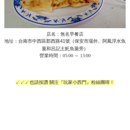
店名：無名早餐店
地址：
台南市中西區郡西路41號（保安市場外、阿鳳浮水魚
羹和呂記土魠魚羹旁）
營業時間：05:00 ～ 13:00
↙↙↙也請按讚 關注『玩家小西門』粉絲團唷！