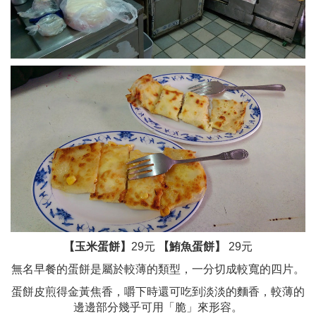
【玉米蛋餅】
29
元
【鮪魚蛋餅】
29元
無名早餐的蛋餅是屬於較薄的類型，一分切成較寬的四片。
蛋餅皮煎得金黃焦香，嚼下時
還可吃到淡淡的麵香，
較薄的
邊邊部分幾乎可用「脆」來形容。