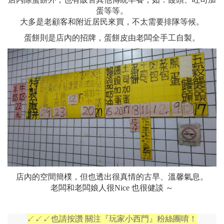
蛋等等。
大多是老顧客和附近居民來買，不太需要排隊等候。
蛋餅則是店內的招牌，蛋餅皮由老闆全手工自製。
店內的空間簡樸，但也透出很真情的古早、溫馨氣息。
老闆和老闆娘人很Nice 也很健談 ～
↙↙↙也請按讚 關注『玩家小西門』粉絲團唷！