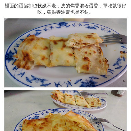
裡面的蛋餡卻也軟嫩不老，
皮的焦香混著蛋香，單吃就很好
吃，蘸點醬油膏也是不錯。