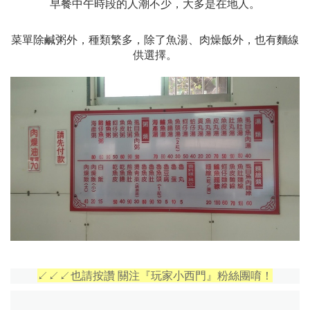
早餐中午時段的人潮不少，大多是在地人。
菜單除鹹粥外，種類繁多，除了魚湯、肉燥飯外，也有麵線
供選擇。
↙↙↙也請按讚 關注『玩家小西門』粉絲團唷！