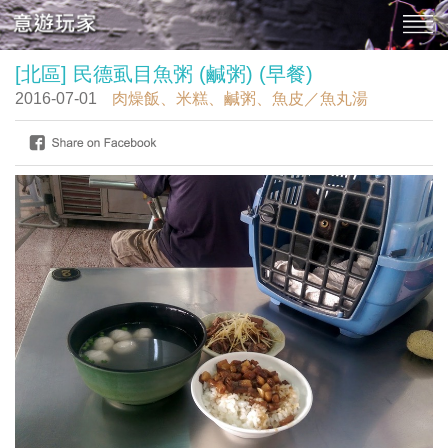
[北區] 民德虱目魚粥 (鹹粥) (早餐)
2016-07-01
肉燥飯、米糕、鹹粥、魚皮／魚丸湯