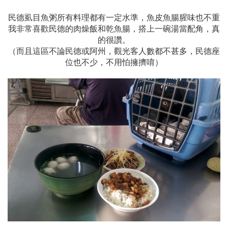
民德虱目魚粥所有料理都有一定水準，魚皮魚腸腥味也不重
我非常喜歡民德的肉燥飯和乾魚腸，搭上一碗湯當配角，真
的很讚。
（而且這區不論民德或阿州，觀光客人數都不甚多，民德座
位也不少，不用怕擁擠唷）