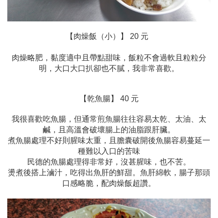
【肉燥飯（小）】 20 元
肉燥略肥，黏度適中且帶點甜味，飯粒不會過軟且粒粒分
明，大口大口扒卻也不膩，我非常喜歡。
【乾
魚
腸】 40 元
我很喜歡吃魚腸，但通常煎魚腸往往容易太乾、太油、太
鹹，且高溫會破壞腸上的油脂跟肝臟。
煮魚腸處理不好則腥味太重，且膽囊破開後魚腸容易蔓延一
種難以入口的苦味
民德的魚腸處理得非常好，沒甚腥味，也不苦。
燙煮後搭上滷汁，吃得出魚肝的鮮甜。魚肝綿軟，腸子那頭
口感略脆，配肉燥飯超讚。