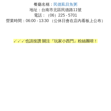
餐廳名稱：
民德虱目魚粥
地址：台南市北區民德路11號
電話：（06）225 - 5701
營業時間：06:00 - 13:30 （公休日會在店內看板上公布）
↙↙↙也請按讚 關注『玩家小西門』粉絲團唷！