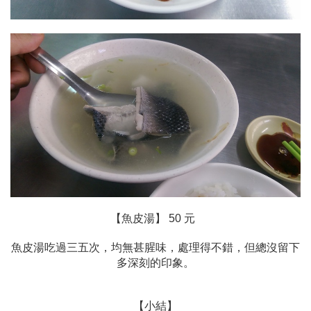
【魚皮湯】 50 元
魚皮湯吃過三五次，均無甚腥味，處理得不錯，但總沒留下
多深刻的印象。
【小結】