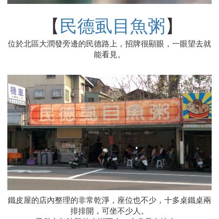
【
民德虱目魚粥
】
位於北區大潤發旁邊的民德路上，招牌很顯眼，一眼望去就
能看見。
鐵皮屋的店內整理的非常乾淨，座位也不少，十多桌鐵桌兩
排排開，可坐不少人。